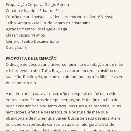
Preparação Corporal: Sérgio Penna
Cenário e figurino: Eduardo Félix
Criação de audiovisual e vídeos promocionais: André Veloso
Trilha Sonora: Zula Cia. de Teatro e Constantina
Agradecimentos: Rosângela Braga
Classificação: 14 anos
Gênero: Teatro Documentário
Duração: 1h
PROPOSTA DE ENCENAÇÃO
O desejo de pesquisar o universo feminino e a relação entre mãe
e filho, levou a atriz Talita Braga a colocar em cena a história de
sua mãe, Rosângela, que um dia abandonou os três filhos e viveu
dois anos na rua.
A matéria prima para a construção do espetáculo foi uma vídeo-
entrevista de 3 horas de depoimentos, onde Rosângela fala de
suas experiências enquanto viveu nas ruas e se prostituiu, suas
motivações, afetos e desafetos, sua postura de mãe que
abandona e de mulher que vai em busca de seus desejos. Além
do vídeo, o espetáculo construiu sua dramaturgia através de
outros documentos desta história, como cartas, fotografias e o