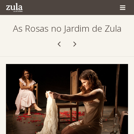
Home
As Rosas no Jardim de Zula
Quem Somos
Espetáculos
Agenda
Produção
Comunicação
Contato