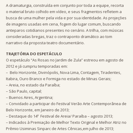
A dramaturgia, construída em conjunto por toda a equipe, recorta
o material bruto colhido em vídeo, e seus fragmentos refletem a
busca de uma mulher pela vida e por sua identidade. As projeções
de imagens usadas em cena, fogem do lugar comum, buscando
anteparos cotidianos presentes no cenário. A trilha, com músicas
consideradas bregas, traz o contraponto dramático ao tom
narrativo da proposta teatro documentário.
TRAJETÓRIA DO ESPETÁCULO
O espetáculo “As Rosas no Jardim de Zula” estreou em agosto de
2012 e já cumpriu temporadas em:
– Belo Horizonte, Divinópolis, Nova Lima, Contagem, Tiradentes,
Itabira, Ouro Branco e Formiga no estado de Minas Gerais;
– Areia, no estado da Paraíba;
– São Paulo, capital;
– Buenos Aires, Argentina;
– Convidado a participar do Festival Verão Arte Contemporânea de
Belo Horizonte, em Janeiro de 2013;
– Destaque do 14º Festival de Areia/ Paraíba – agosto 2013;
– Indicados à Premiação de Melhor Texto Original e Melhor Atriz no
Prêmio Usiminas Sinparc de Artes Cênicas,em julho de 2013;