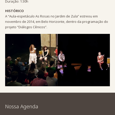
Duração: 1:30h
HISTÓRICO
A “Aula-espetáculo As Rosas no Jardim de Zula” estreou em
novembro de 2014, em Belo Horizonte, dentro da programação do
projeto “Diálogos Cênicos”.
Nossa Agenda