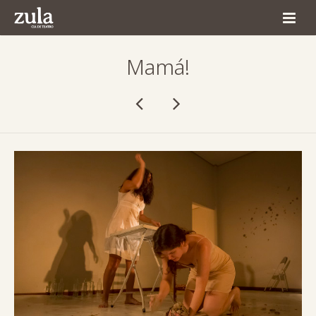
Home
Mamá!
Quem Somos
Espetáculos
Agenda
Produção
Comunicação
Contato