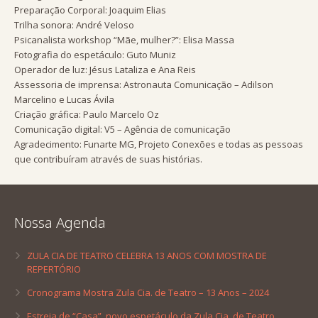
Preparação Corporal: Joaquim Elias
Trilha sonora: André Veloso
Psicanalista workshop “Mãe, mulher?”: Elisa Massa
Fotografia do espetáculo: Guto Muniz
Operador de luz: Jésus Lataliza e Ana Reis
Assessoria de imprensa: Astronauta Comunicação – Adilson
Marcelino e Lucas Ávila
Criação gráfica: Paulo Marcelo Oz
Comunicação digital: V5 – Agência de comunicação
Agradecimento: Funarte MG, Projeto Conexões e todas as pessoas
que contribuíram através de suas histórias.
Nossa Agenda
ZULA CIA DE TEATRO CELEBRA 13 ANOS COM MOSTRA DE
REPERTÓRIO
Cronograma Mostra Zula Cia. de Teatro – 13 Anos – 2024
Estreia de “Casa”, novo espetáculo da Zula Cia. de Teatro