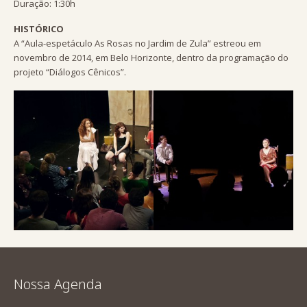
Duração: 1:30h
HISTÓRICO
A “Aula-espetáculo As Rosas no Jardim de Zula” estreou em
novembro de 2014, em Belo Horizonte, dentro da programação do
projeto “Diálogos Cênicos”.
Nossa Agenda