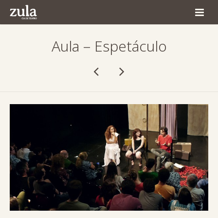
Home
Aula – Espetáculo
Quem Somos
Espetáculos
Agenda
Produção
Comunicação
Contato