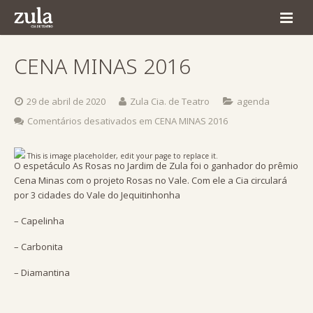
Home
CENA MINAS 2016
Quem Somos
29 de abril de 2020
Zula Cia. de Teatro
agenda
Espetáculos
Comentários desativados
em CENA MINAS 2016
Agenda
This is image placeholder, edit your page to replace it.
O espetáculo As Rosas no Jardim de Zula foi o ganhador do prêmio
Produção
Cena Minas com o projeto Rosas no Vale. Com ele a Cia circulará
por 3 cidades do Vale do Jequitinhonha
Comunicação
– Capelinha
Contato
– Carbonita
– Diamantina